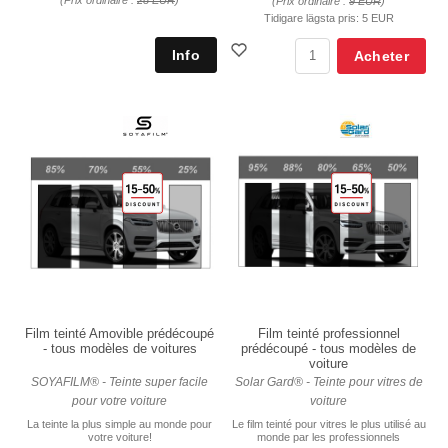
(Prix ordinaire :
28 EUR
)
(Prix ordinaire :
9 EUR
)
Tidigare lägsta pris:
5 EUR
Acheter
Film teinté Amovible prédécoupé
Film teinté professionnel
- tous modèles de voitures
prédécoupé - tous modèles de
voiture
SOYAFILM® - Teinte super facile
Solar Gard® - Teinte pour vitres de
pour votre voiture
voiture
La teinte la plus simple au monde pour
Le film teinté pour vitres le plus utilisé au
votre voiture!
monde par les professionnels