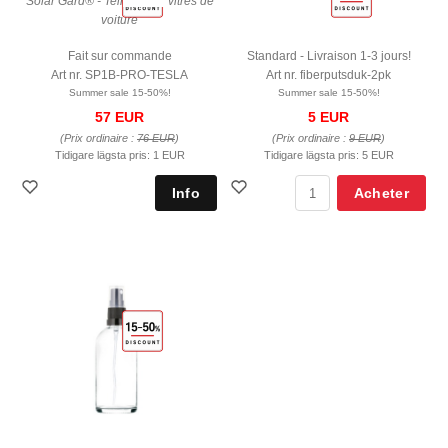
Solar Gard® - Teinte pour vitres de
voiture
Fait sur commande
Standard - Livraison 1-3 jours!
Art nr. SP1B-PRO-TESLA
Art nr. fiberputsduk-2pk
Summer sale 15-50%!
Summer sale 15-50%!
57 EUR
5 EUR
(Prix ordinaire :
76 EUR
)
(Prix ordinaire :
9 EUR
)
Tidigare lägsta pris:
1 EUR
Tidigare lägsta pris:
5 EUR
Acheter