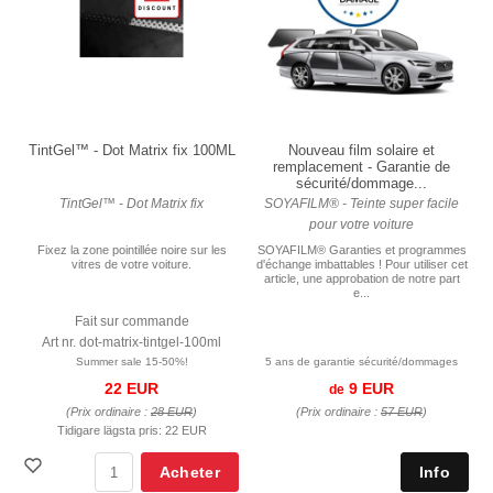
TintGel™ - Dot Matrix fix 100ML
Nouveau film solaire et
remplacement - Garantie de
sécurité/dommage...
TintGel™ - Dot Matrix fix
SOYAFILM® - Teinte super facile
pour votre voiture
Fixez la zone pointillée noire sur les
SOYAFILM® Garanties et programmes
vitres de votre voiture.
d'échange imbattables ! Pour utiliser cet
article, une approbation de notre part
e...
Fait sur commande
Art nr. dot-matrix-tintgel-100ml
Summer sale 15-50%!
5 ans de garantie sécurité/dommages
22 EUR
9 EUR
de
(Prix ordinaire :
28 EUR
)
(Prix ordinaire :
57 EUR
)
Tidigare lägsta pris:
22 EUR
Acheter