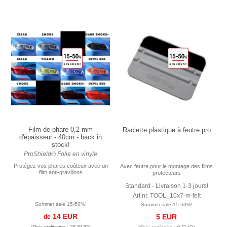
Film de phare 0,2 mm
Raclette plastique à feutre pro
d'épaisseur - 40cm - back in
stock!
ProShield® Folie en vinyle
Protégez vos phares coûteux avec un
Avec feutre pour le montage des films
film anti-gravillons
protecteurs
Standard - Livraison 1-3 jours!
Art nr. TOOL_10x7-m-felt
Summer sale 15-50%!
Summer sale 15-50%!
14 EUR
5 EUR
de