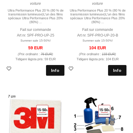
voiture
voiture
Ultra Performance Plus 20 % (80 % de
Ultra Performance Plus 20 % (80 % de
transmission lumineuse)L'un des films
transmission lumineuse)L'un des films
spéciaux Ultra Performance Plus 20%
spéciaux Ultra Performance Plus 20%
(80%) ...
(80%) ...
Fait sur commande
Fait sur commande
Art nr. SPF-PRO-UP-25
Art nr. SPF-PRO-UP-20-B
Summer sale 15-50%!
Summer sale 15-50%!
59 EUR
104 EUR
(Prix ordinaire :
76 EUR
)
(Prix ordinaire :
133 EUR
)
Tidigare lägsta pris:
59 EUR
Tidigare lägsta pris:
104 EUR