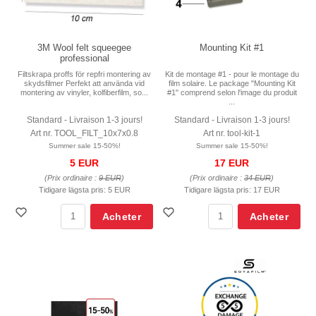
3M Wool felt squeegee
Mounting Kit #1
professional
Filtskrapa proffs för repfri montering av
Kit de montage #1 - pour le montage du
skydsfilmer Perfekt att använda vid
film solaire. Le package "Mounting Kit
montering av vinyler, kolfiberfilm, so...
#1" comprend selon l'image du produit
...
Standard - Livraison 1-3 jours!
Standard - Livraison 1-3 jours!
Art nr. TOOL_FILT_10x7x0.8
Art nr. tool-kit-1
Summer sale 15-50%!
Summer sale 15-50%!
5 EUR
17 EUR
(Prix ordinaire :
9 EUR
)
(Prix ordinaire :
34 EUR
)
Tidigare lägsta pris:
5 EUR
Tidigare lägsta pris:
17 EUR
Acheter
Acheter