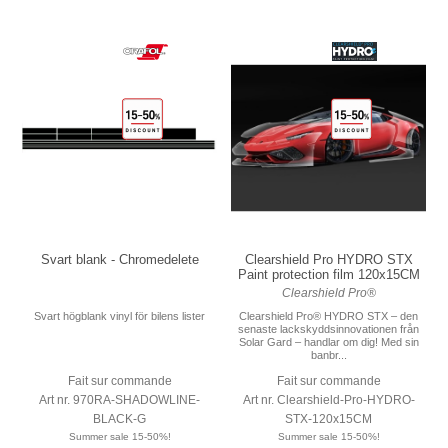
Svart blank - Chromedelete
Clearshield Pro HYDRO STX
Paint protection film 120x15CM
Clearshield Pro®
Svart högblank vinyl för bilens lister
Clearshield Pro® HYDRO STX – den
senaste lackskyddsinnovationen från
Solar Gard – handlar om dig! Med sin
banbr...
Fait sur commande
Fait sur commande
Art nr. 970RA-SHADOWLINE-
Art nr. Clearshield-Pro-HYDRO-
BLACK-G
STX-120x15CM
Summer sale 15-50%!
Summer sale 15-50%!