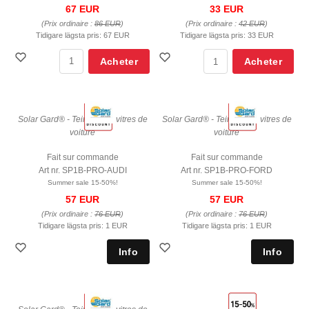
67 EUR
33 EUR
(Prix ordinaire :
86 EUR
)
(Prix ordinaire :
42 EUR
)
Tidigare lägsta pris:
67 EUR
Tidigare lägsta pris:
33 EUR
Acheter
Acheter
Solar Gard® - Teinte pour vitres de
Solar Gard® - Teinte pour vitres de
voiture
voiture
Fait sur commande
Fait sur commande
Art nr. SP1B-PRO-AUDI
Art nr. SP1B-PRO-FORD
Summer sale 15-50%!
Summer sale 15-50%!
57 EUR
57 EUR
(Prix ordinaire :
76 EUR
)
(Prix ordinaire :
76 EUR
)
Tidigare lägsta pris:
1 EUR
Tidigare lägsta pris:
1 EUR