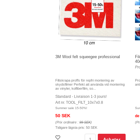
3M Wool felt squeegee professional
Fi
40
Pr
Filtskrapa proffs för repfri montering av
Pro
skydsfilmer Perfekt att använda vid montering
ant
av vinyler, kolfiberfilm, so...
Standard - Livraison 1-3 jours!
Art nr. TOOL_FILT_10x7x0.8
Summer sale 15-50%!
Su
50 SEK
de
(Prix ordinaire :
99 SEK
)
(Pr
Tidigare lägsta pris:
50 SEK
Acheter