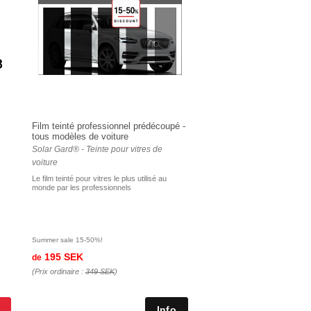
Film teinté professionnel prédécoupé -
tous modèles de voiture
Solar Gard® - Teinte pour vitres de
voiture
Le film teinté pour vitres le plus utilisé au
monde par les professionnels
Summer sale 15-50%!
195 SEK
de
(Prix ordinaire :
349 SEK
)