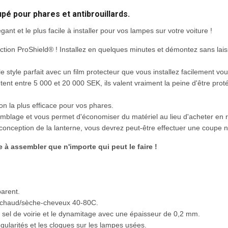
pé pour phares et antibrouillards.
égant et le plus facile à installer pour vos lampes sur votre voiture !
tection ProShield® ! Installez en quelques minutes et démontez sans lais
le style parfait avec un film protecteur que vous installez facilement v
nt entre 5 000 et 20 000 SEK, ils valent vraiment la peine d'être prot
on la plus efficace pour vos phares.
semblage et vous permet d'économiser du matériel au lieu d'acheter en 
a conception de la lanterne, vous devrez peut-être effectuer une coupe n
e à assembler que n'importe qui peut le faire !
parent.
ir chaud/sèche-cheveux 40-80C.
 le sel de voirie et le dynamitage avec une épaisseur de 0,2 mm.
gularités et les cloques sur les lampes usées.