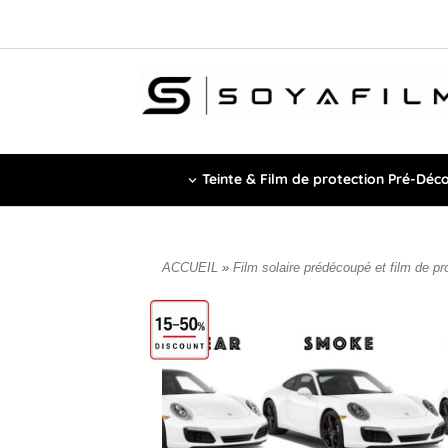
Teinte & Film de protection Pré-Déc
ACCUEIL
»
Film solaire prédécoupé et film de pr