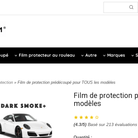
oupé
Film protecteur au rouleau
Autre
Marques
S
otection
» Film de protection prédécoupé pour TOUS les modèles
Film de protection
modèles
(
4.3
/5)
Basé sur
213
évaluations
Quantité :