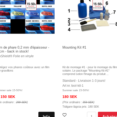
lm de phare 0,2 mm d'épaisseur -
Mounting Kit #1
cm - back in stock!
oShield® Folie en vinyle
tégez vos phares coûteux avec un film
Kit de montage #1 - pour le montage du film
i-gravillons
solaire. Le package "Mounting Kit #1"
comprend selon l'image du produit ...
Standard - Livraison 1-3 jours!
Art nr. tool-kit-1
mmer sale 15-50%!
Summer sale 15-50%!
150 SEK
180 SEK
ix ordinaire :
299 SEK
)
(Prix ordinaire :
359 SEK
)
Tidigare lägsta pris:
180 SEK
Acheter