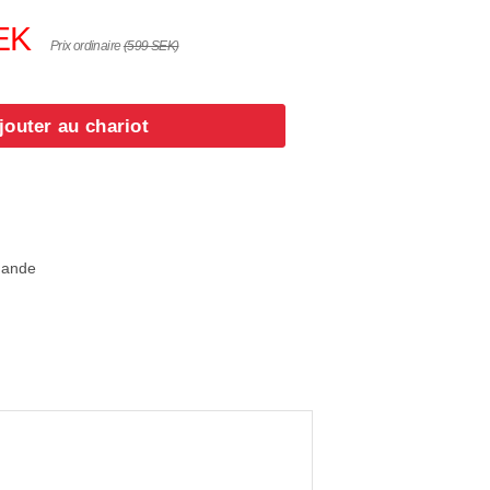
EK
Prix ordinaire
(599 SEK)
jouter au chariot
mande