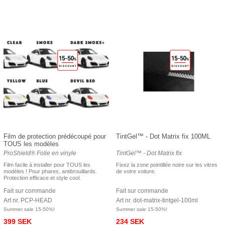
Film de protection prédécoupé pour
TintGel™ - Dot Matrix fix 100ML
TOUS les modèles
ProShield® Folie en vinyle
TintGel™ - Dot Matrix fix
Film facile à installer pour TOUS les
Fixez la zone pointillée noire sur les vitres
modèles ! Pour phares, antibrouillards.
de votre voiture.
Protection efficace et style cool.
Fait sur commande
Fait sur commande
Art nr. PCP-HEAD
Art nr. dot-matrix-tintgel-100ml
Summer sale 15-50%!
Summer sale 15-50%!
399 SEK
234 SEK