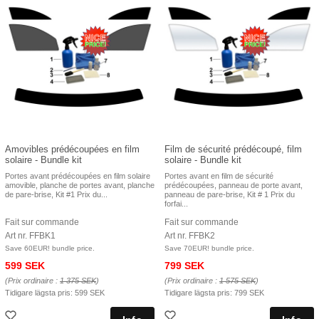
Amovibles prédécoupées en film
Film de sécurité prédécoupé, film
solaire - Bundle kit
solaire - Bundle kit
Portes avant prédécoupées en film solaire
Portes avant en film de sécurité
amovible, planche de portes avant, planche
prédécoupées, panneau de porte avant,
de pare-brise, Kit #1 Prix ​​du...
panneau de pare-brise, Kit # 1 Prix du
forfai...
Fait sur commande
Fait sur commande
Art nr. FFBK1
Art nr. FFBK2
Save 60EUR! bundle price.
Save 70EUR! bundle price.
599 SEK
799 SEK
(Prix ordinaire :
1 375 SEK
)
(Prix ordinaire :
1 575 SEK
)
Tidigare lägsta pris:
599 SEK
Tidigare lägsta pris:
799 SEK