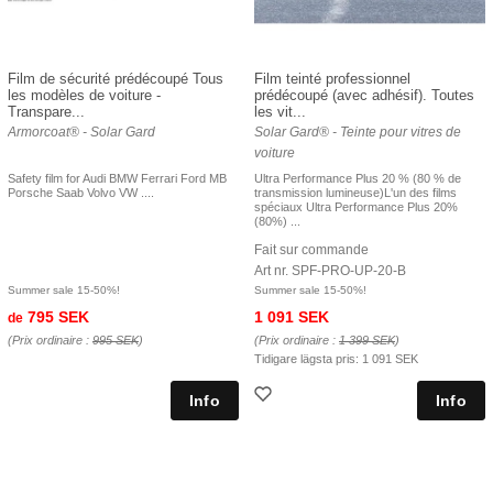
Film de sécurité prédécoupé Tous
Film teinté professionnel
les modèles de voiture -
prédécoupé (avec adhésif). Toutes
Transpare...
les vit...
Armorcoat® - Solar Gard
Solar Gard® - Teinte pour vitres de
voiture
Safety film for Audi BMW Ferrari Ford MB
Ultra Performance Plus 20 % (80 % de
Porsche Saab Volvo VW ....
transmission lumineuse)L'un des films
spéciaux Ultra Performance Plus 20%
(80%) ...
Fait sur commande
Art nr. SPF-PRO-UP-20-B
Summer sale 15-50%!
Summer sale 15-50%!
795 SEK
1 091 SEK
de
(Prix ordinaire :
995 SEK
)
(Prix ordinaire :
1 399 SEK
)
Tidigare lägsta pris:
1 091 SEK