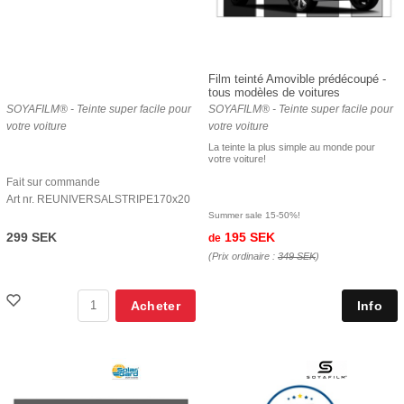
Film teinté Amovible prédécoupé -
tous modèles de voitures
SOYAFILM® - Teinte super facile pour
SOYAFILM® - Teinte super facile pour
votre voiture
votre voiture
La teinte la plus simple au monde pour
votre voiture!
Fait sur commande
Art nr. REUNIVERSALSTRIPE170x20
Summer sale 15-50%!
299 SEK
195 SEK
de
(Prix ordinaire :
349 SEK
)
Acheter