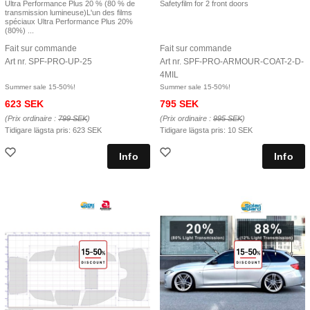
Ultra Performance Plus 20 % (80 % de
Safetyfilm for 2 front doors
transmission lumineuse)L'un des films
spéciaux Ultra Performance Plus 20%
(80%) ...
Fait sur commande
Fait sur commande
Art nr. SPF-PRO-UP-25
Art nr. SPF-PRO-ARMOUR-COAT-2-D-
4MIL
Summer sale 15-50%!
Summer sale 15-50%!
623 SEK
795 SEK
(Prix ordinaire :
799 SEK
)
(Prix ordinaire :
995 SEK
)
Tidigare lägsta pris:
623 SEK
Tidigare lägsta pris:
10 SEK