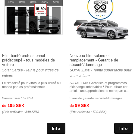
Film teinté professionnel
Nouveau film solaire et
prédécoupé - tous modèles de
remplacement - Garantie de
voiture
sécurité/dommage...
Solar Gard® - Teinte pour vitres de
SOYAFILM® - Teinte super facile pour
voiture
votre voiture
Le film teinté pour vitres le plus utilisé au
SOYAFILM® Garanties et programmes
monde par les professionnels
d'échange imbattables ! Pour utiliser cet
article, une approbation de notre part e...
Summer sale 15-50%!
5 ans de garantie sécurité/dommages
195 SEK
99 SEK
de
de
(Prix ordinaire :
349 SEK
)
(Prix ordinaire :
599 SEK
)