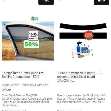
Färdigskuren Proffs (med lim)
1 Pre-cut windshield board. + 1
Solfilm 2 framdörrar - 50%
universal windshield board
135x20cm...
Solar Gard® - Teinte pour vitres de
voiture
Solar Gard Galaxie 50%(50%
Pre-cut removable solar film 2 windshield
ljusgenomsläpp)Solar Gards Galaxie 50%
boards + Kit#1 Package price for styling
(50%) är en lätt röktonad solfilm som är
the windscreen with SOYAFILM® on ...
mycket popu...