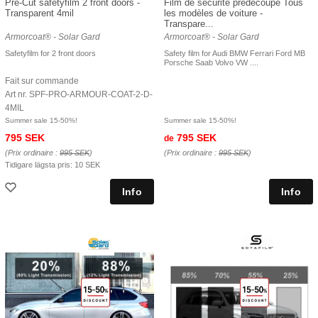
Pre-Cut safetyfilm 2 front doors -
Film de sécurité prédécoupé Tous
Transparent 4mil
les modèles de voiture -
Transpare...
Armorcoat® - Solar Gard
Armorcoat® - Solar Gard
Safetyfilm for 2 front doors
Safety film for Audi BMW Ferrari Ford MB
Porsche Saab Volvo VW ....
Fait sur commande
Art nr. SPF-PRO-ARMOUR-COAT-2-D-
4MIL
Summer sale 15-50%!
Summer sale 15-50%!
795 SEK
795 SEK
de
(Prix ordinaire :
995 SEK
)
(Prix ordinaire :
995 SEK
)
Tidigare lägsta pris:
10 SEK