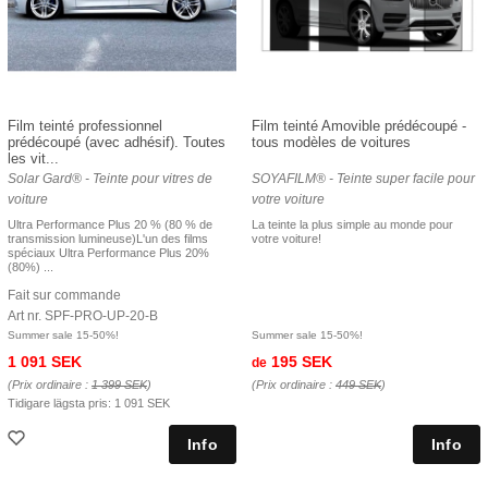
Film teinté professionnel
Film teinté Amovible prédécoupé -
prédécoupé (avec adhésif). Toutes
tous modèles de voitures
les vit...
Solar Gard® - Teinte pour vitres de
SOYAFILM® - Teinte super facile pour
voiture
votre voiture
Ultra Performance Plus 20 % (80 % de
La teinte la plus simple au monde pour
transmission lumineuse)L'un des films
votre voiture!
spéciaux Ultra Performance Plus 20%
(80%) ...
Fait sur commande
Art nr. SPF-PRO-UP-20-B
Summer sale 15-50%!
Summer sale 15-50%!
1 091 SEK
195 SEK
de
(Prix ordinaire :
1 399 SEK
)
(Prix ordinaire :
449 SEK
)
Tidigare lägsta pris:
1 091 SEK