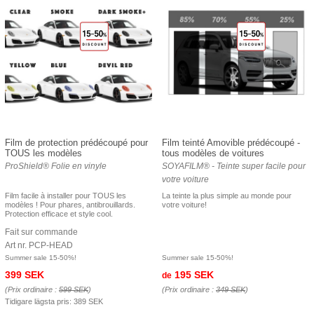
Film de protection prédécoupé pour
Film teinté Amovible prédécoupé -
TOUS les modèles
tous modèles de voitures
ProShield® Folie en vinyle
SOYAFILM® - Teinte super facile pour
votre voiture
Film facile à installer pour TOUS les
La teinte la plus simple au monde pour
modèles ! Pour phares, antibrouillards.
votre voiture!
Protection efficace et style cool.
Fait sur commande
Art nr. PCP-HEAD
Summer sale 15-50%!
Summer sale 15-50%!
399 SEK
195 SEK
de
(Prix ordinaire :
599 SEK
)
(Prix ordinaire :
349 SEK
)
Tidigare lägsta pris:
389 SEK