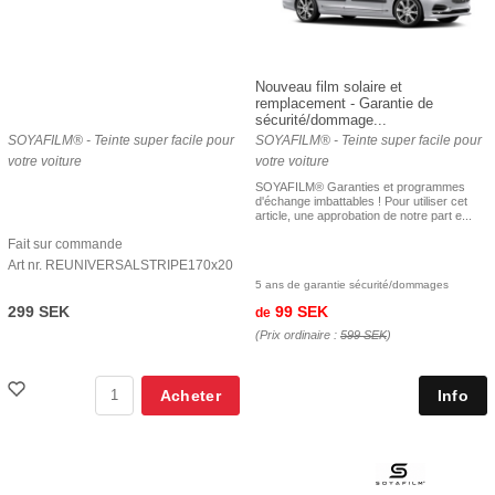
Nouveau film solaire et
remplacement - Garantie de
sécurité/dommage...
SOYAFILM® - Teinte super facile pour
SOYAFILM® - Teinte super facile pour
votre voiture
votre voiture
SOYAFILM® Garanties et programmes
d'échange imbattables ! Pour utiliser cet
article, une approbation de notre part e...
Fait sur commande
Art nr. REUNIVERSALSTRIPE170x20
5 ans de garantie sécurité/dommages
299 SEK
99 SEK
de
(Prix ordinaire :
599 SEK
)
Acheter