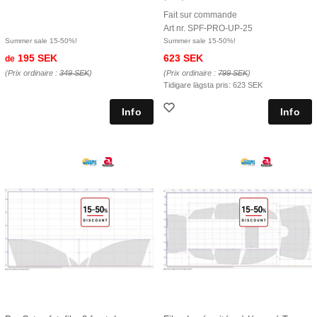
Fait sur commande
Art nr. SPF-PRO-UP-25
Summer sale 15-50%!
Summer sale 15-50%!
195 SEK
623 SEK
de
(Prix ordinaire :
349 SEK
)
(Prix ordinaire :
799 SEK
)
Tidigare lägsta pris:
623 SEK