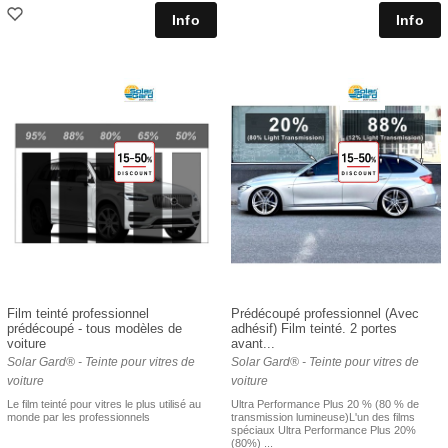
Film teinté professionnel
Prédécoupé professionnel (Avec
prédécoupé - tous modèles de
adhésif) Film teinté. 2 portes
voiture
avant...
Solar Gard® - Teinte pour vitres de
Solar Gard® - Teinte pour vitres de
voiture
voiture
Le film teinté pour vitres le plus utilisé au
Ultra Performance Plus 20 % (80 % de
monde par les professionnels
transmission lumineuse)L'un des films
spéciaux Ultra Performance Plus 20%
(80%) ...