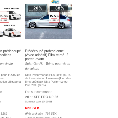
ion prédécoupé
Prédécoupé professionnel
modèles
(Avec adhésif) Film teinté. 2
portes avant...
en vinyle
Solar Gard® - Teinte pour vitres
de voiture
ler pour TOUS les
Ultra Performance Plus 20 % (80 %
res,
de transmission lumineuse)L'un des
ection efficace et
films spéciaux Ultra Performance
Plus 20% (80%) ...
de
Fait sur commande
D
Art nr. SPF-PRO-UP-25
%!
Summer sale 15-50%!
623 SEK
 SEK
)
(Prix ordinaire :
799 SEK
)