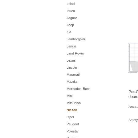
Infiniti
Isuzu
Jaguar
Jeep
Kia
Lamborghini
Lancia
Land Rover
Lexus
Lincoln
Maserati
Mazda
Mercedes-Benz
Pre-C
Mini
doors
Mitsubishi
Armor
Nissan
Opel
Safety
Peugeot
Polestar