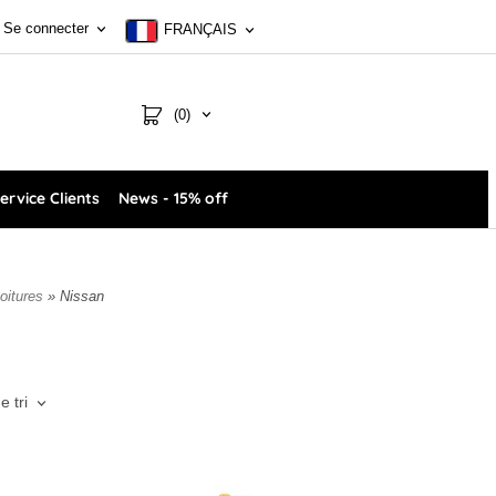
Se connecter
FRANÇAIS
(0)
ervice Clients
News - 15% off
oitures
» Nissan
e tri