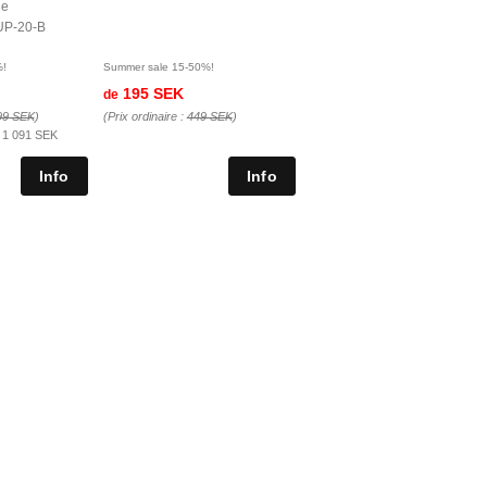
de
UP-20-B
%!
Summer sale 15-50%!
195 SEK
de
99 SEK
)
(Prix ordinaire :
449 SEK
)
:
1 091 SEK