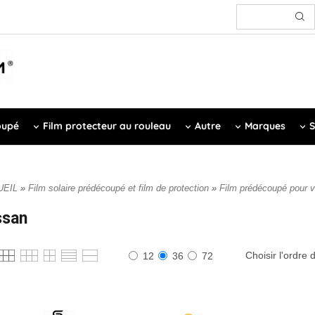
oupé
Film protecteur au rouleau
Autre
Marques
S
UEIL
»
Film solaire prédécoupé et film de protection
»
Film prédécoupé pour v
ssan
Choisir l'ordre d
12
36
72