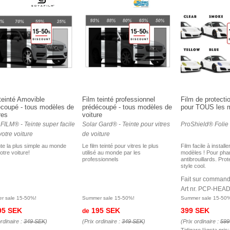
teinté Amovible
Film teinté professionnel
Film de protect
écoupé - tous modèles de
prédécoupé - tous modèles de
pour TOUS les 
res
voiture
ILM® - Teinte super facile
Solar Gard® - Teinte pour vitres
ProShield® Folie 
votre voiture
de voiture
nte la plus simple au monde
Le film teinté pour vitres le plus
Film facile à instal
otre voiture!
utilisé au monde par les
modèles ! Pour pha
professionnels
antibrouillards. Prot
style cool.
Fait sur comman
Art nr. PCP-HEA
r sale 15-50%!
Summer sale 15-50%!
Summer sale 15-50
95 SEK
195 SEK
399 SEK
de
ordinaire :
349 SEK
)
(Prix ordinaire :
349 SEK
)
(Prix ordinaire :
599