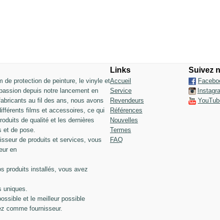
Links
Suivez 
lm de protection de peinture, le vinyle et
Accueil
Facebo
 passion depuis notre lancement en
Service
Instagr
fabricants au fil des ans, nous avons
Revendeurs
YouTub
férents films et accessoires, ce qui
Références
roduits de qualité et les dernières
Nouvelles
s et de pose.
Termes
seur de produits et services, vous
FAQ
eur en
os produits installés, vous avez
s uniques.
possible et le meilleur possible
ez comme fournisseur.