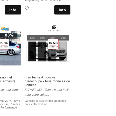
:
389 SEK
Tidigare lägsta pris:
623 SEK
essionnel
Film teinté Amovible
c adhésif).
prédécoupé - tous modèles de
voitures
te pour vitres
SOYAFILM® - Teinte super facile
pour votre voiture
Plus 20 % (80 %
La teinte la plus simple au monde
mineuse)L'un des
pour votre voiture!
a Performance