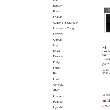
Audi
Bentley
Bmw
Cadillac
Camions d'autoroute
Chevrolet / Chevy
Chrysler
Citroen
Cupra
Film 
Dacia
préd
voitu
Daewoo
SOYAF
Dodge
pour 
Ferrari
La tei
pour v
Fiat
Ford
Genesis
GMC
Summe
Honda
1
de
Hummer
(Prix 
Hyundai