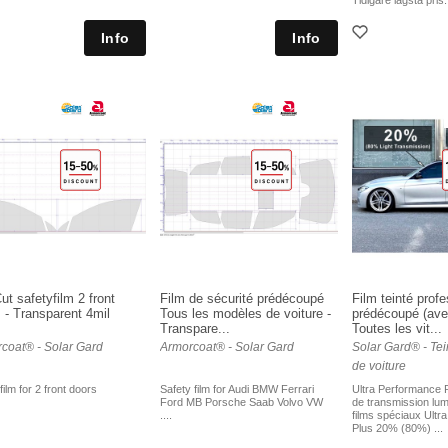
Tidigare lägsta pris
ut safetyfilm 2 front
Film de sécurité prédécoupé
Film teinté prof
 - Transparent 4mil
Tous les modèles de voiture -
prédécoupé (ave
Transpare...
Toutes les vit...
coat® - Solar Gard
Armorcoat® - Solar Gard
Solar Gard® - Tein
de voiture
film for 2 front doors
Safety film for Audi BMW Ferrari
Ultra Performance 
Ford MB Porsche Saab Volvo VW
de transmission lu
....
films spéciaux Ultr
Plus 20% (80%) ...