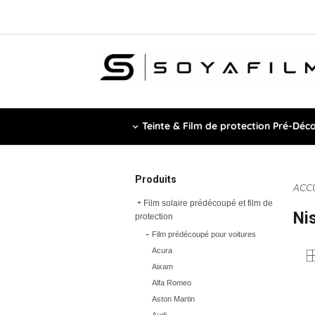
Teinte & Film de protection Pré-Déc
Produits
ACC
Film solaire prédécoupé et film de
Ni
protection
Film prédécoupé pour voitures
Acura
Aixam
Alfa Romeo
Aston Martin