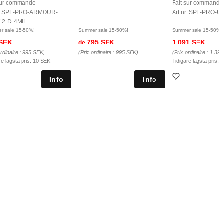
sur commande
Fait sur comman
nr. SPF-PRO-ARMOUR-
Art nr. SPF-PRO-
-2-D-4MIL
r sale 15-50%!
Summer sale 15-50%!
Summer sale 15-50
 SEK
795 SEK
1 091 SEK
de
ordinaire :
995 SEK
)
(Prix ordinaire :
995 SEK
)
(Prix ordinaire :
1 3
re lägsta pris:
10 SEK
Tidigare lägsta pris