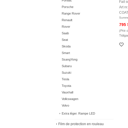
Pontiac
Fait 
Porsche
Art 
COAT
Range Rover
Summe
Renault
795
Rover
(Prix 
Saab
Tidiga
Seat
Skoda
Smart
SsangYong
Subaru
Suzuki
Tesla
Toyota
Vauxhall
Volkswagen
Volvo
Extra léger. Rampe LED
Film de protection en rouleau