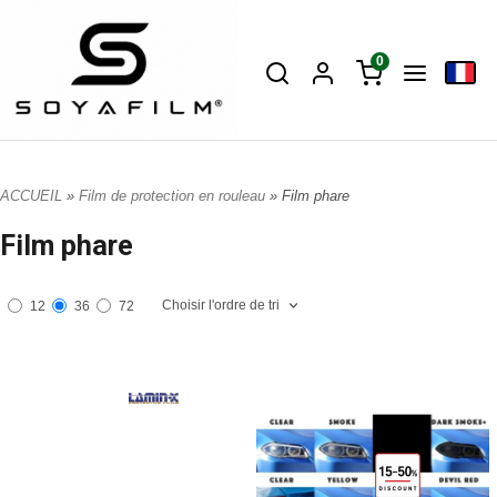
0
ACCUEIL
»
Film de protection en rouleau
» Film phare
Film phare
Choisir l'ordre de tri
12
36
72