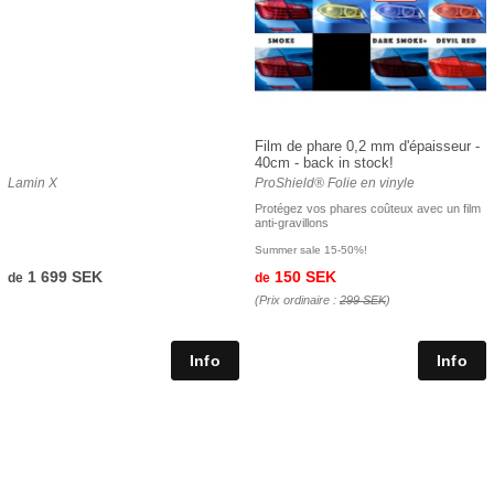
Film de phare 0,2 mm d'épaisseur -
40cm - back in stock!
Lamin X
ProShield® Folie en vinyle
Protégez vos phares coûteux avec un film
anti-gravillons
Summer sale 15-50%!
1 699 SEK
150 SEK
de
de
(Prix ordinaire :
299 SEK
)