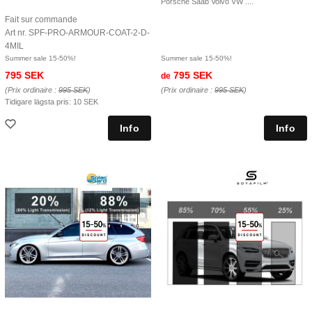
Porsche Saab Volvo VW ....
Fait sur commande
Art nr. SPF-PRO-ARMOUR-COAT-2-D-
4MIL
Summer sale 15-50%!
Summer sale 15-50%!
795 SEK
795 SEK
de
(Prix ordinaire :
995 SEK
)
(Prix ordinaire :
995 SEK
)
Tidigare lägsta pris:
10 SEK