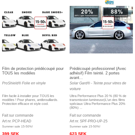
Film de protection prédécoupé pour
Prédécoupé professionnel (Avec
TOUS les modèles
adhésif) Film teinté. 2 portes
avant...
ProShield® Folie en vinyle
Solar Gard® - Teinte pour vitres de
voiture
Film facile à installer pour TOUS les
Ultra Performance Plus 20 % (80 % de
modèles ! Pour phares, antibrouillards.
transmission lumineuse)L'un des films
Protection efficace et style cool.
spéciaux Ultra Performance Plus 20%
(80%) ...
Fait sur commande
Fait sur commande
Art nr. PCP-HEAD
Art nr. SPF-PRO-UP-25
Summer sale 15-50%!
Summer sale 15-50%!
399 SEK
623 SEK