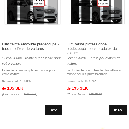
Film teinté Amovible prédécoupé -
Film teinté professionnel
tous modèles de voitures
prédécoupé - tous modèles de
voiture
SOYAFILM® - Teinte super facile pour
Solar Gard® - Teinte pour vitres de
votre voiture
voiture
La teinte la plus simple au monde pour
Le film teinté pour vitres le plus utilisé au
votre voiture!
monde par les professionnels
Summer sale 15-50%!
Summer sale 15-50%!
195 SEK
195 SEK
de
de
(Prix ordinaire :
349 SEK
)
(Prix ordinaire :
349 SEK
)