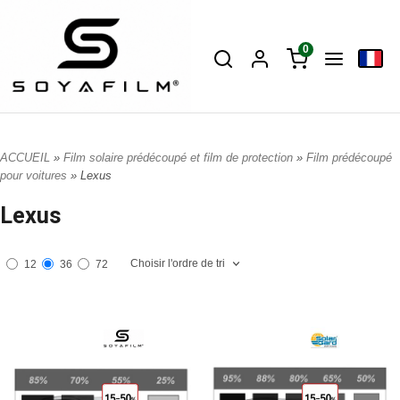
0
ACCUEIL
»
Film solaire prédécoupé et film de protection
»
Film prédécoupé
pour voitures
» Lexus
Lexus
Choisir l'ordre de tri
12
36
72