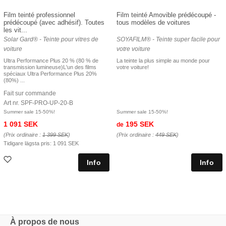
Film teinté professionnel
Film teinté Amovible prédécoupé -
prédécoupé (avec adhésif). Toutes
tous modèles de voitures
les vit...
Solar Gard® - Teinte pour vitres de
SOYAFILM® - Teinte super facile pour
voiture
votre voiture
Ultra Performance Plus 20 % (80 % de
La teinte la plus simple au monde pour
transmission lumineuse)L'un des films
votre voiture!
spéciaux Ultra Performance Plus 20%
(80%) ...
Fait sur commande
Art nr. SPF-PRO-UP-20-B
Summer sale 15-50%!
Summer sale 15-50%!
1 091 SEK
195 SEK
de
(Prix ordinaire :
1 399 SEK
)
(Prix ordinaire :
449 SEK
)
Tidigare lägsta pris:
1 091 SEK
À propos de nous