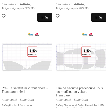
(Prix ordinaire :
599 SEK
)
(Prix ordinaire :
799 SEK
)
Tidigare lägsta pris:
389 SEK
Tidigare lägsta pris:
623 SEK
Pre-Cut safetyfilm 2 front doors -
Film de sécurité prédécoupé Tous
Transparent 4mil
les modèles de voiture -
Transpare...
Armorcoat® - Solar Gard
Armorcoat® - Solar Gard
Safetyfilm for 2 front doors
Safety film for Audi BMW Ferrari Ford MB