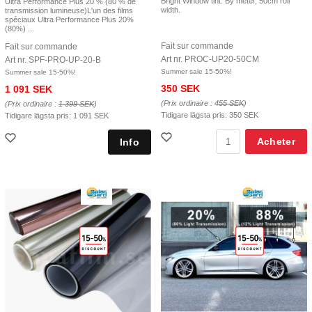
Bright Window tint. By meter, 50cm roll
Ultra Performance Plus 20 % (80 % de
width.
transmission lumineuse)L'un des films
spéciaux Ultra Performance Plus 20%
(80%) ...
Fait sur commande
Fait sur commande
Art nr. PROC-UP20-50CM
Art nr. SPF-PRO-UP-20-B
Summer sale 15-50%!
Summer sale 15-50%!
350 SEK
1 091 SEK
(Prix ordinaire :
455 SEK
)
(Prix ordinaire :
1 399 SEK
)
Tidigare lägsta pris:
350 SEK
Tidigare lägsta pris:
1 091 SEK
Acheter