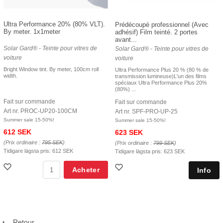
Ultra Performance 20% (80% VLT).
Prédécoupé professionnel (Avec
By meter. 1x1meter
adhésif) Film teinté. 2 portes
avant...
Solar Gard® - Teinte pour vitres de
Solar Gard® - Teinte pour vitres de
voiture
voiture
Bright Window tint. By meter, 100cm roll
Ultra Performance Plus 20 % (80 % de
width.
transmission lumineuse)L'un des films
spéciaux Ultra Performance Plus 20%
(80%) ...
Fait sur commande
Fait sur commande
Art nr. PROC-UP20-100CM
Art nr. SPF-PRO-UP-25
Summer sale 15-50%!
Summer sale 15-50%!
612 SEK
623 SEK
(Prix ordinaire :
795 SEK
)
(Prix ordinaire :
799 SEK
)
Tidigare lägsta pris:
612 SEK
Tidigare lägsta pris:
623 SEK
Acheter
Retour