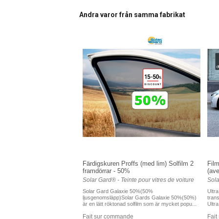
Andra varor från samma fabrikat
Färdigskuren Proffs (med lim) Solfilm 2
Film
framdörrar - 50%
(ave
Solar Gard® - Teinte pour vitres de voiture
Sola
Solar Gard Galaxie 50%(50%
Ultr
ljusgenomsläpp)Solar Gards Galaxie 50%(50%)
tran
är en lätt röktonad solfilm som är mycket popu...
Ultr
Fait sur commande
Fai