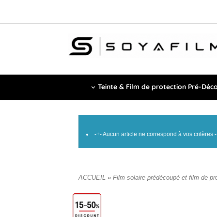
Teinte & Film de protection Pré-Déc
-+- Aucun article ne correspond à vos critères -
ACCUEIL
»
Film solaire prédécoupé et film de pr