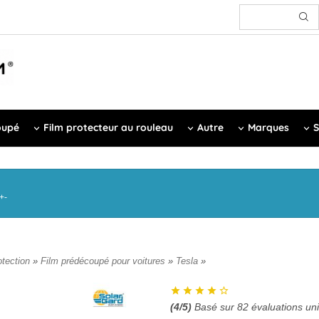
oupé
Film protecteur au rouleau
Autre
Marques
S
+-
otection
»
Film prédécoupé pour voitures
»
Tesla
»
(
4
/5)
Basé sur
82
évaluations un