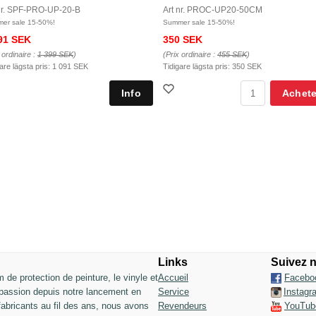
nr. SPF-PRO-UP-20-B
Art nr. PROC-UP20-50CM
er sale 15-50%!
Summer sale 15-50%!
91 SEK
350 SEK
 ordinaire :
1 399 SEK
)
(Prix ordinaire :
455 SEK
)
are lägsta pris:
1 091 SEK
Tidigare lägsta pris:
350 SEK
Achete
Links
Suivez 
lm de protection de peinture, le vinyle et
Accueil
Facebo
 passion depuis notre lancement en
Service
Instagr
fabricants au fil des ans, nous avons
Revendeurs
YouTub