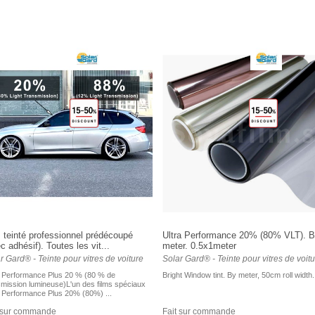
 teinté professionnel prédécoupé
Ultra Performance 20% (80% VLT). 
c adhésif). Toutes les vit...
meter. 0.5x1meter
r Gard® - Teinte pour vitres de voiture
Solar Gard® - Teinte pour vitres de voit
a Performance Plus 20 % (80 % de
Bright Window tint. By meter, 50cm roll width.
smission lumineuse)L'un des films spéciaux
a Performance Plus 20% (80%) ...
t sur commande
Fait sur commande