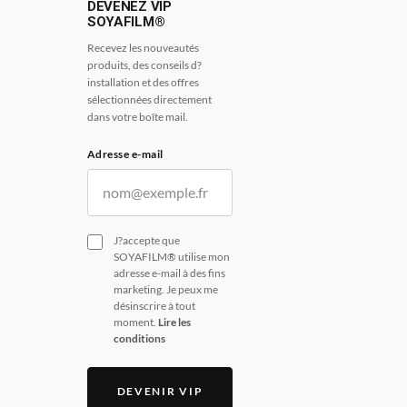
DEVENEZ VIP
SOYAFILM®
Recevez les nouveautés
produits, des conseils d?
installation et des offres
sélectionnées directement
dans votre boîte mail.
Adresse e-mail
J?accepte que
SOYAFILM® utilise mon
adresse e-mail à des fins
marketing. Je peux me
désinscrire à tout
moment.
Lire les
conditions
DEVENIR VIP