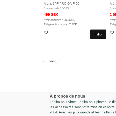
Art nr. SPF-PRO-GA-F-50
Art 
Summer sale 15-50%!
Summ
499 SEK
1 0
(Prix ordinaire :
699 SEK
)
(Prix
Tidigare lägsta pris:
7 SEK
Tidig
Retour
À propos de nous
Le film pour vitres, le film pour phares, le fi
les accessoires sont notre mission et notre
2004. Avec les plus grands et les meilleurs 