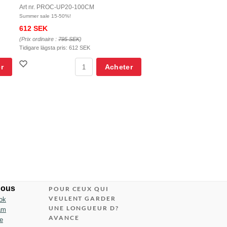
Art nr. PROC-UP20-100CM
Summer sale 15-50%!
612 SEK
(Prix ordinaire :
795 SEK
)
Tidigare lägsta pris:
612 SEK
r
Acheter
nous
POUR CEUX QUI
VEULENT GARDER
ok
UNE LONGUEUR D?
am
AVANCE
e